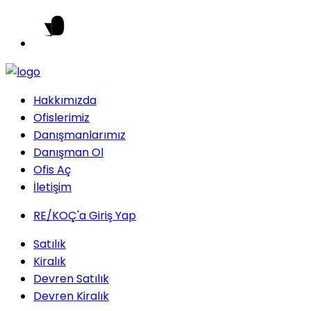
Hakkımızda
Ofislerimiz
Danışmanlarımız
Danışman Ol
Ofis Aç
İletişim
RE/KOÇ'a Giriş Yap
Satılık
Kiralık
Devren Satılık
Devren Kiralık