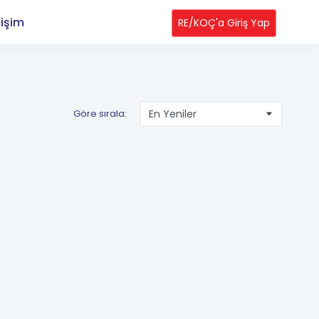
tişim
RE/KOÇ'a Giriş Yap
Göre sırala: